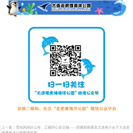
上一篇：
雪域风情赴山海，辽藏同心促交融——西藏那曲索县文旅推介会于大连老
虎滩海洋公园圆满落幕