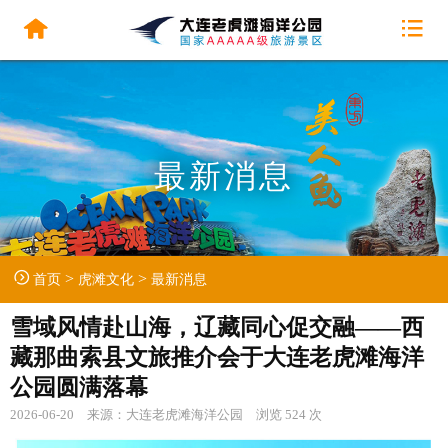
最新消息
>
>
首页
虎滩文化
最新消息
雪域风情赴山海，辽藏同心促交融——西
藏那曲索县文旅推介会于大连老虎滩海洋
公园圆满落幕
2026-06-20 来源：大连老虎滩海洋公园 浏览 524 次