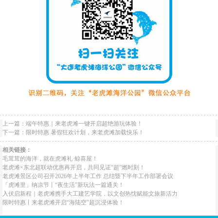
上一篇：
端午特惠｜来老虎滩一键开启超绝游玩体验！
下一篇：
限时特惠 暑假狂欢计划，来老虎滩加载快乐！
相关链接：
毛茸茸的海洋，就在虎滩礼·鲸喜屋！
老虎滩×东北超联动优惠再开启，共同见证“超”燃时刻！
老虎滩景区公司召开2026年上半年工作 总结暨下半年工作部署会议
「虎滩里」纳凉节丨“夜生活”新玩法一篇通关！
入伏启新程｜老虎滩携手大工建艺学院，以文创热忱赋能文旅新活力
限时特惠丨来老虎滩开启“海陆空”超沉浸体验！