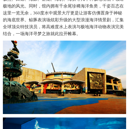
极地的风光。同时，馆内拥有千余尾珍稀海洋鱼类，千姿百态在
这里一览无余，360度水中观景大厅更是让游客仿佛置身于神秘
的海底世界。鲸豚表演场炫彩升级的大型浪漫海洋情景剧，汇集
全球顶尖特技演员，将高难度水上表演与极地海洋动物表演完美
结合，一场海洋寻梦之旅就此拉开帷幕。