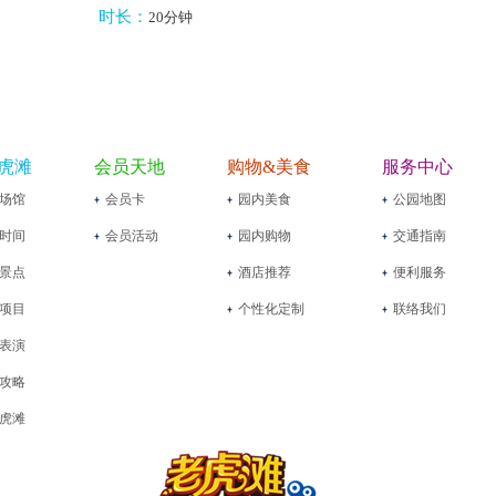
时长：
20分钟
虎滩
会员天地
购物&美食
服务中心
场馆
会员卡
园内美食
公园地图
时间
会员活动
园内购物
交通指南
景点
酒店推荐
便利服务
项目
个性化定制
联络我们
表演
攻略
虎滩