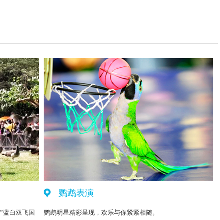
鹦鹉表演
”蓝白双飞国
鹦鹉明星精彩呈现，欢乐与你紧紧相随。