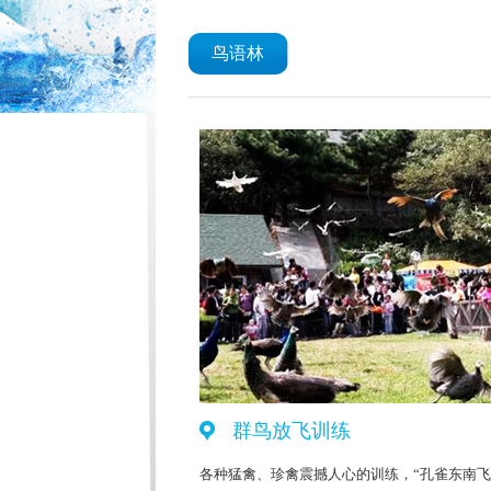
鸟语林
群鸟放飞训练
各种猛禽、珍禽震撼人心的训练，“孔雀东南飞