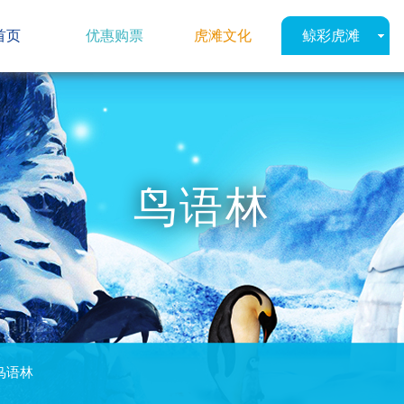
首页
优惠购票
虎滩文化
鲸彩虎滩
鸟语林
鸟语林