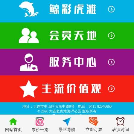
地址：大连市中山区滨海中路9号 电话：0411-82046666
©
2026 大连老虎滩海洋公园 版权所有
辽ICP备06013635号
top
网站首页
票价一览
景区导航
立即订票
表演时间