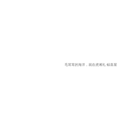
毛茸茸的海洋，就在虎滩礼·鲸喜屋
老虎滩×东北超联动优惠再开启，共